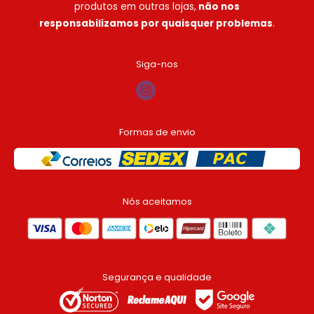
Sáb:
08:00h às 15:00h
produtos em outras lojas,
não nos
custo-benefício. Atendemos deliveries,
responsabilizamos por quaisquer problemas
.
Domingo e feriados: não há atendimento
lanchonetes, restaurantes, clínicas e muito mais!
Conte conosco!
Siga-nos
Formas de envio
Nós aceitamos
Segurança e qualidade