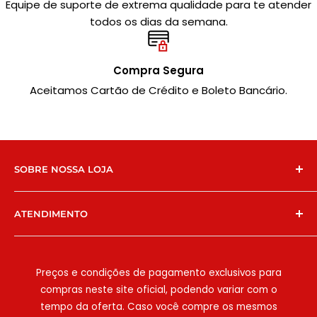
Equipe de suporte de extrema qualidade para te atender
todos os dias da semana.
Compra Segura
Aceitamos Cartão de Crédito e Boleto Bancário.
SOBRE NOSSA LOJA
Chegamos no e-commerce para facilitar ainda
ATENDIMENTO
mais a vida dos nossos clientes! Temos lojas físicas
em São Paulo na
E
strada do Campo Limpo, 6427
WhatsApp:
(11) 94786-9571
ou
(11) 99588-0222
e na
Estrada do M'Boi Mirim
, e há 8 anos
E-mail:
[email protected]
Preços e condições de pagamento exclusivos para
possibilitamos que comércios e clientes
compras neste site oficial, podendo variar com o
encontrem as melhores embalagens e
Seg-Sex:
08:00h às 18:00h
tempo da oferta. Caso você compre os mesmos
descartáveis, sempre com qualidade e ótimo