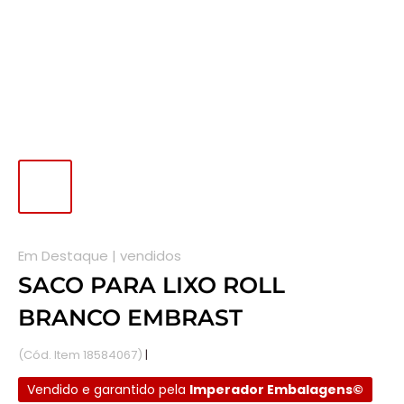
Em Destaque |
vendidos
SACO PARA LIXO ROLL
BRANCO EMBRAST
(Cód. Item 18584067)
|
Disponível em estoque.
Vendido e garantido pela
Imperador Embalagens©