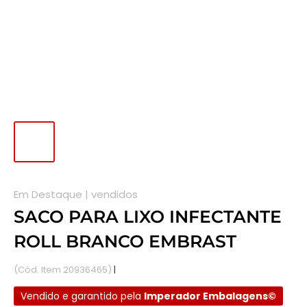
Em Destaque |
vendidos
SACO PARA LIXO INFECTANTE
ROLL BRANCO EMBRAST
(Cód. Item 20936465)
|
Disponível em estoque.
Vendido e garantido pela
Imperador Embalagens©