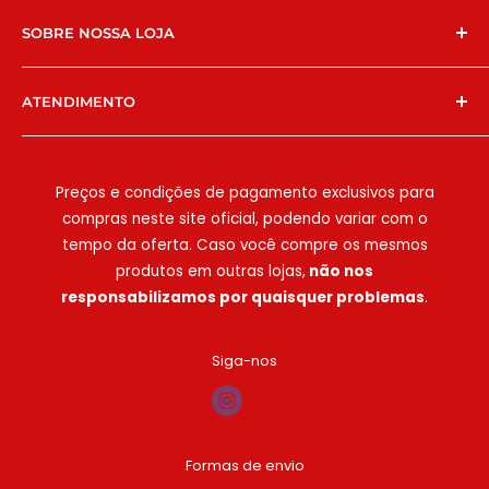
SOBRE NOSSA LOJA
Chegamos no e-commerce para facilitar ainda
ATENDIMENTO
mais a vida dos nossos clientes! Temos lojas físicas
em São Paulo na
E
strada do Campo Limpo, 6427
WhatsApp:
(11) 94786-9571
ou
(11) 99588-0222
e na
Estrada do M'Boi Mirim
, e há 8 anos
E-mail:
[email protected]
Preços e condições de pagamento exclusivos para
possibilitamos que comércios e clientes
compras neste site oficial, podendo variar com o
encontrem as melhores embalagens e
Seg-Sex:
08:00h às 18:00h
tempo da oferta. Caso você compre os mesmos
descartáveis, sempre com qualidade e ótimo
Sáb:
08:00h às 15:00h
produtos em outras lojas,
não nos
custo-benefício. Atendemos deliveries,
responsabilizamos por quaisquer problemas
.
Domingo e feriados: não há atendimento
lanchonetes, restaurantes, clínicas e muito mais!
Conte conosco!
Siga-nos
Formas de envio