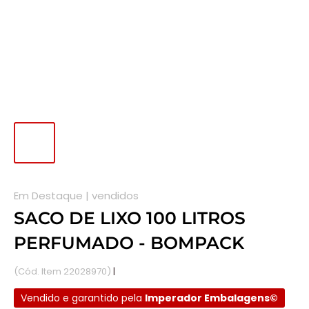
Em Destaque |
vendidos
SACO DE LIXO 100 LITROS
PERFUMADO - BOMPACK
(Cód. Item 22028970)
|
Disponível em estoque.
Vendido e garantido pela
Imperador Embalagens©