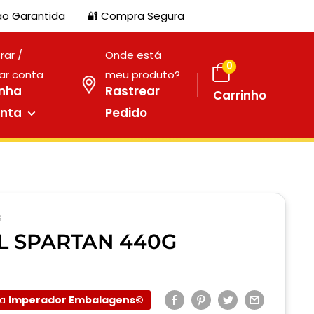
ão Garantida
🔐 Compra Segura
rar /
Onde está
0
iar conta
meu produto?
nha
Rastrear
Carrinho
onta
Pedido
s
L SPARTAN 440G
onível em estoque.
la
Imperador Embalagens©