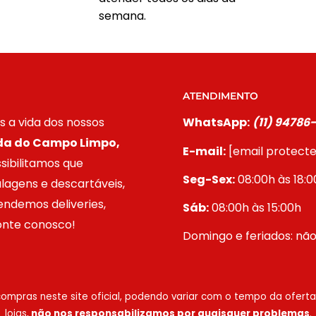
semana.
ATENDIMENTO
 a vida dos nossos
WhatsApp:
(11) 94786
da do Campo Limpo,
E-mail:
[email protect
ssibilitamos que
Seg-Sex:
08:00h às 18:0
agens e descartáveis,
endemos deliveries,
Sáb:
08:00h às 15:00h
Conte conosco!
Domingo e feriados: nã
compras neste site oficial, podendo variar com o tempo da ofer
lojas,
não nos responsabilizamos por quaisquer problemas
.