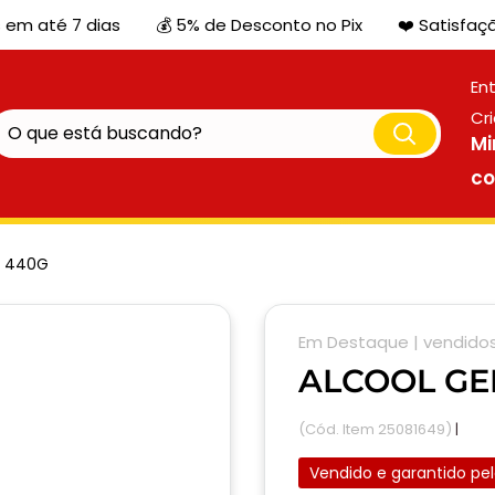
 em até 7 dias
💰 5% de Desconto no Pix
❤️ Satisfaç
Ent
Cr
Mi
c
N 440G
Em Destaque |
vendido
ALCOOL GE
(Cód. Item 25081649)
|
Disp
Vendido e garantido pe