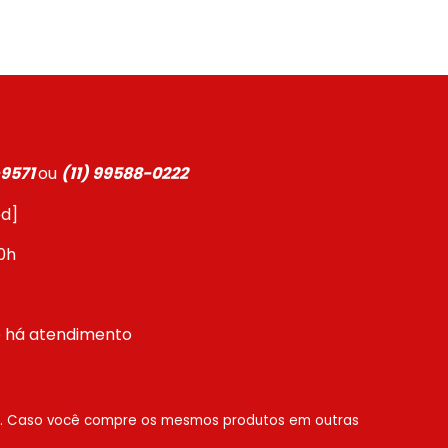
-9571
ou
(11) 99588-0222
ed]
0h
o há atendimento
ta. Caso você compre os mesmos produtos em outras