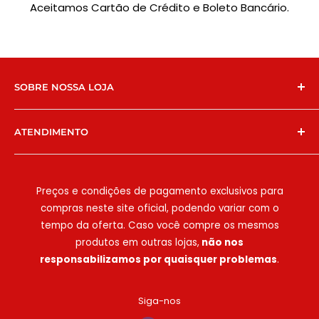
Aceitamos Cartão de Crédito e Boleto Bancário.
SOBRE NOSSA LOJA
Chegamos no e-commerce para facilitar ainda
ATENDIMENTO
mais a vida dos nossos clientes! Temos lojas físicas
em São Paulo na
E
strada do Campo Limpo, 6427
WhatsApp:
(11) 94786-9571
ou
(11) 99588-0222
e na
Estrada do M'Boi Mirim
, e há 8 anos
E-mail:
[email protected]
Preços e condições de pagamento exclusivos para
possibilitamos que comércios e clientes
compras neste site oficial, podendo variar com o
encontrem as melhores embalagens e
Seg-Sex:
08:00h às 18:00h
tempo da oferta. Caso você compre os mesmos
descartáveis, sempre com qualidade e ótimo
Sáb:
08:00h às 15:00h
produtos em outras lojas,
não nos
custo-benefício. Atendemos deliveries,
responsabilizamos por quaisquer problemas
.
Domingo e feriados: não há atendimento
lanchonetes, restaurantes, clínicas e muito mais!
Conte conosco!
Siga-nos