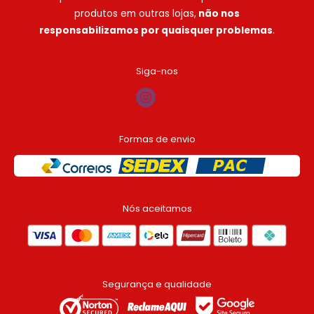
descartáveis, sempre com qualidade e ótimo
Sáb:
08:00h às 15:00h
produtos em outras lojas,
não nos
custo-benefício. Atendemos deliveries,
responsabilizamos por quaisquer problemas
.
Domingo e feriados: não há atendimento
lanchonetes, restaurantes, clínicas e muito mais!
Conte conosco!
Siga-nos
Formas de envio
Nós aceitamos
Segurança e qualidade