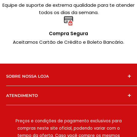
Equipe de suporte de extrema qualidade para te atender
todos os dias da semana.
Compra Segura
Aceitamos Cartão de Crédito e Boleto Bancário.
SOBRE NOSSA LOJA
Chegamos no e-commerce para facilitar ainda
ATENDIMENTO
mais a vida dos nossos clientes! Temos lojas físicas
em São Paulo na
E
strada do Campo Limpo, 6427
WhatsApp:
(11) 94786-9571
ou
(11) 99588-0222
e na
Estrada do M'Boi Mirim
, e há 8 anos
E-mail:
[email protected]
Preços e condições de pagamento exclusivos para
possibilitamos que comércios e clientes
compras neste site oficial, podendo variar com o
encontrem as melhores embalagens e
Seg-Sex:
08:00h às 18:00h
tempo da oferta. Caso você compre os mesmos