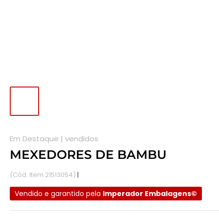
Em Destaque |
vendidos
MEXEDORES DE BAMBU
(Cód. Item 21513054)
|
Disponível em estoque.
Vendido e garantido pela
Imperador Embalagens©