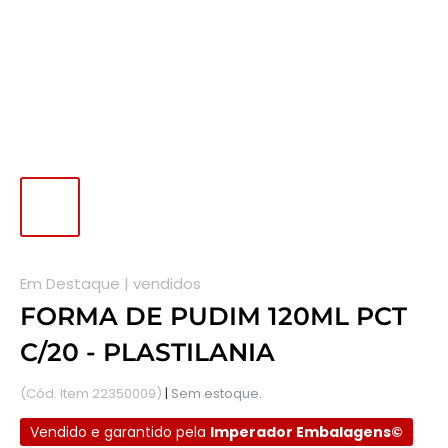
Em Destaque |
vendidos
FORMA DE PUDIM 120ML PCT
C/20 - PLASTILANIA
(Cód. Item 22350009)
|
Sem estoque.
Vendido e garantido pela
Imperador Embalagens©