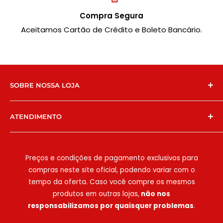
Compra Segura
Aceitamos Cartão de Crédito e Boleto Bancário.
SOBRE NOSSA LOJA
Chegamos no e-commerce para facilitar ainda
ATENDIMENTO
mais a vida dos nossos clientes! Temos lojas físicas
em São Paulo na
E
strada do Campo Limpo, 6427
WhatsApp:
(11) 94786-9571
ou
(11) 99588-0222
e na
Estrada do M'Boi Mirim
, e há 8 anos
E-mail:
[email protected]
Preços e condições de pagamento exclusivos para
possibilitamos que comércios e clientes
compras neste site oficial, podendo variar com o
encontrem as melhores embalagens e
Seg-Sex:
08:00h às 18:00h
tempo da oferta. Caso você compre os mesmos
descartáveis, sempre com qualidade e ótimo
Sáb:
08:00h às 15:00h
produtos em outras lojas,
não nos
custo-benefício. Atendemos deliveries,
responsabilizamos por quaisquer problemas
.
Domingo e feriados: não há atendimento
lanchonetes, restaurantes, clínicas e muito mais!