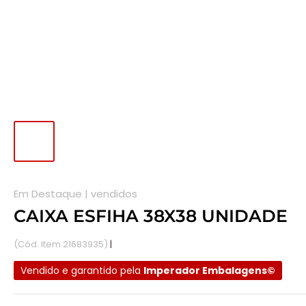
Em Destaque |
vendidos
CAIXA ESFIHA 38X38 UNIDADE
(Cód. Item 21683935)
|
Disponível em estoque.
Vendido e garantido pela
Imperador Embalagens©